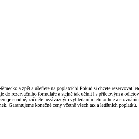
Německo a zpět a ušetřete na poplatcích! Pokud si chcete rezervovat let
je do rezervačního formuláře a stejně tak učinit i s příletovým a odlet
stupem je snadné, začněte nezávazným vyhledáním letu online a srovná
k. Garantujeme konečné ceny včetně všech tax a letištních poplatků.