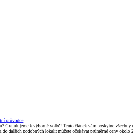
etní průvodce
namu? Gratulujeme k výborné volbě! Tento článek vám poskytne všechny 
s a do dalších podobných lokalit můžete očekávat průměrné ceny okolo