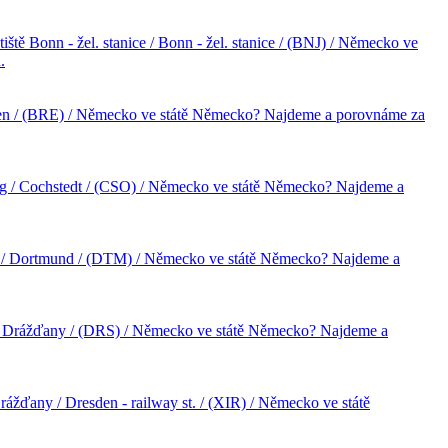
tiště Bonn - žel. stanice / Bonn - žel. stanice / (BNJ) / Německo ve
.
Bremen / (BRE) / Německo ve státě Německo? Najdeme a porovnáme za
burg / Cochstedt / (CSO) / Německo ve státě Německo? Najdeme a
und / Dortmund / (DTM) / Německo ve státě Německo? Najdeme a
ny / Drážďany / (DRS) / Německo ve státě Německo? Najdeme a
Drážďany / Dresden - railway st. / (XIR) / Německo ve státě