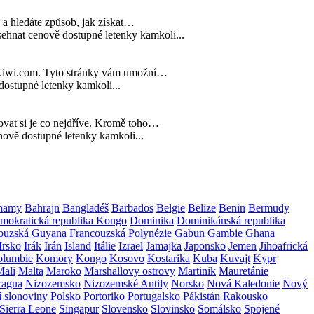
m a hledáte způsob, jak získat…
hnat cenově dostupné letenky kamkoli...
bo Kiwi.com. Tyto stránky vám umožní…
ostupné letenky kamkoli...
vovat si je co nejdříve. Kromě toho…
ově dostupné letenky kamkoli...
hamy
Bahrajn
Bangladéš
Barbados
Belgie
Belize
Benin
Bermudy
mokratická republika Kongo
Dominika
Dominikánská republika
ouzská Guyana
Francouzská Polynézie
Gabun
Gambie
Ghana
Irsko
Irák
Irán
Island
Itálie
Izrael
Jamajka
Japonsko
Jemen
Jihoafrická
lumbie
Komory
Kongo
Kosovo
Kostarika
Kuba
Kuvajt
Kypr
Mali
Malta
Maroko
Marshallovy ostrovy
Martinik
Mauretánie
ragua
Nizozemsko
Nizozemské Antily
Norsko
Nová Kaledonie
Nový
í slonoviny
Polsko
Portoriko
Portugalsko
Pákistán
Rakousko
Sierra Leone
Singapur
Slovensko
Slovinsko
Somálsko
Spojené