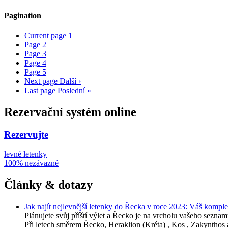
Pagination
Current page
1
Page
2
Page
3
Page
4
Page
5
Next page
Další ›
Last page
Poslední »
Rezervační systém online
Rezervujte
levné letenky
100% nezávazné
Články & dotazy
Jak najít nejlevnější letenky do Řecka v roce 2023: Váš kompl
Plánujete svůj příští výlet a Řecko je na vrcholu vašeho sez
Při letech směrem Řecko, Heraklion (Kréta) , Kos , Zakyntho