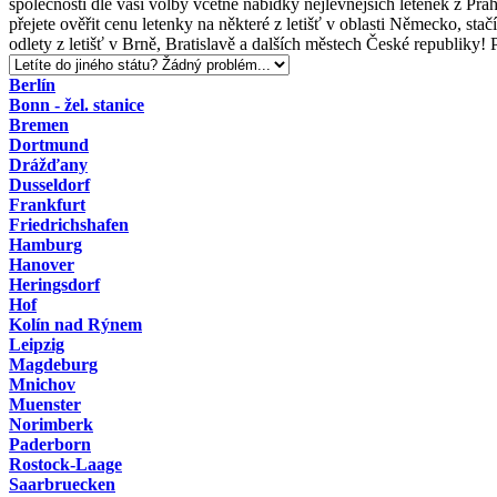
společností dle vaší volby včetně nabídky nejlevnějších letenek z Pra
přejete ověřit cenu letenky na některé z letišť v oblasti Německo, sta
odlety z letišť v Brně, Bratislavě a dalších městech České republiky
Berlín
Bonn - žel. stanice
Bremen
Dortmund
Drážďany
Dusseldorf
Frankfurt
Friedrichshafen
Hamburg
Hanover
Heringsdorf
Hof
Kolín nad Rýnem
Leipzig
Magdeburg
Mnichov
Muenster
Norimberk
Paderborn
Rostock-Laage
Saarbruecken