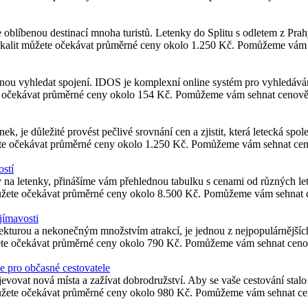
 oblíbenou destinací mnoha turistů. Letenky do Splitu s odletem z Pra
lokalit můžete očekávat průměrné ceny okolo 1.250 Kč. Pomůžeme vám 
ovnou vyhledat spojení. IDOS je komplexní online systém pro vyhledáv
te očekávat průměrné ceny okolo 154 Kč. Pomůžeme vám sehnat cenově 
ek, je důležité provést pečlivé srovnání cen a zjistit, která letecká spo
žete očekávat průměrné ceny okolo 1.250 Kč. Pomůžeme vám sehnat cen
stí
y na letenky, přinášíme vám přehlednou tabulku s cenami od různých l
ůžete očekávat průměrné ceny okolo 8.500 Kč. Pomůžeme vám sehnat c
jímavosti
ekturou a nekonečným množstvím atrakcí, je jednou z nejpopulárnějšíc
ete očekávat průměrné ceny okolo 790 Kč. Pomůžeme vám sehnat cenov
e pro občasné cestovatele
vovat nová místa a zažívat dobrodružství. Aby se vaše cestování stalo j
ůžete očekávat průměrné ceny okolo 980 Kč. Pomůžeme vám sehnat cen