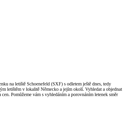
enku na letiště Schoenefeld (SXF) s odletem ještě dnes, tedy
ovým letištěm v lokalitě Německo a jejím okolí. Vyhledat a objednat
ním cen. Pomůžeme vám s vyhledáním a porovnáním letenek směr