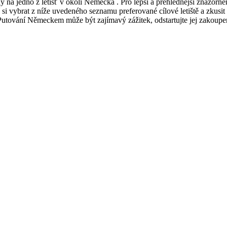
hy na jedno z letišť v okolí Německa . Pro lepší a přehlednější znázorn
čí si vybrat z níže uvedeného seznamu preferované cílové letiště a zkusi
! Putování Německem může být zajímavý zážitek, odstartujte jej zakoupe