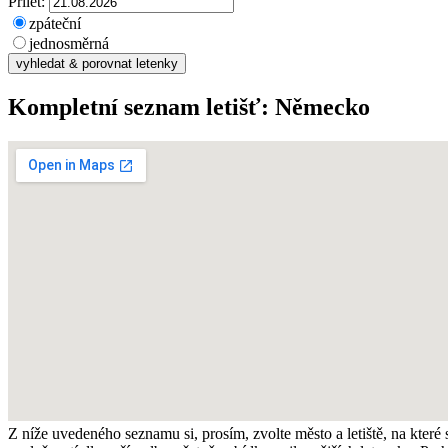
Přílet:
zpáteční
jednosměrná
Kompletní seznam letišť:
Německo
Z níže uvedeného seznamu si, prosím, zvolte město a letiště, na které 