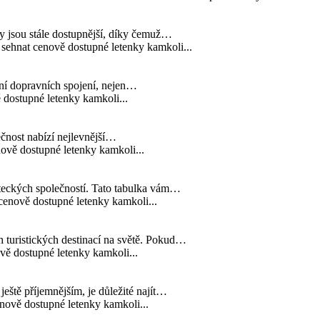
hy jsou stále dostupnější, díky čemuž…
sehnat cenově dostupné letenky kamkoli...
ání dopravních spojení, nejen…
dostupné letenky kamkoli...
lečnost nabízí nejlevnější…
ově dostupné letenky kamkoli...
eteckých společností. Tato tabulka vám…
enově dostupné letenky kamkoli...
h turistických destinací na světě. Pokud…
ě dostupné letenky kamkoli...
eště příjemnějším, je důležité najít…
ově dostupné letenky kamkoli...