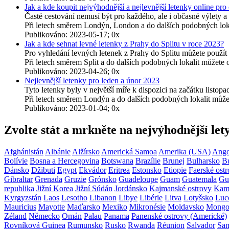
Jak a kde koupit nejvýhodnější a nejlevnější letenky online pro
Časté cestování nemusí být pro každého, ale i občasné výlety a
Při letech směrem Londýn, London a do dalších podobných lok
Publikováno: 2023-05-17; 0x
Jak a kde sehnat levné letenky z Prahy do Splitu v roce 2023?
Pro vyhledání levných letenek z Prahy do Splitu můžete použí
Při letech směrem Split a do dalších podobných lokalit můžet
Publikováno: 2023-04-26; 0x
Nejlevnější letenky pro leden a únor 2023
Tyto letenky byly v největší míře k dispozici na začátku listo
Při letech směrem Londýn a do dalších podobných lokalit můž
Publikováno: 2023-01-04; 0x
Zvolte stát a mrkněte na nejvýhodnější let
Afghánistán
Albánie
Alžírsko
Americká Samoa
Amerika (USA)
Ango
Bolívie
Bosna a Hercegovina
Botswana
Brazílie
Brunej
Bulharsko
B
Dánsko
Džibuti
Egypt
Ekvádor
Eritrea
Estonsko
Etiopie
Faerské ostr
Gibraltar
Grenada
Gruzie
Grónsko
Guadeloupe
Guam
Guatemala
Gu
republika
Jižní Korea
Jižní Súdán
Jordánsko
Kajmanské ostrovy
Kam
Kyrgyzstán
Laos
Lesotho
Libanon
Libye
Libérie
Litva
Lotyšsko
Luc
Mauricius
Mayotte
Maďarsko
Mexiko
Mikronésie
Moldavsko
Mongo
Zéland
Německo
Omán
Palau
Panama
Panenské ostrovy (Americké)
Rovníková Guinea
Rumunsko
Rusko
Rwanda
Réunion
Salvador
Sa