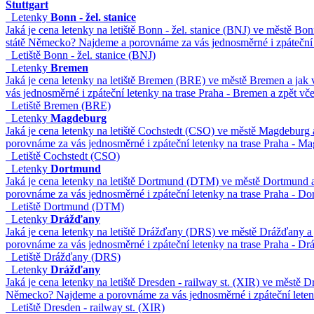
Stuttgart
Letenky
Bonn - žel. stanice
Jaká je cena letenky na letiště Bonn - žel. stanice (BNJ) ve městě Bonn
státě Německo? Najdeme a porovnáme za vás jednosměrné i zpáteční let
Letiště Bonn - žel. stanice (BNJ)
Letenky
Bremen
Jaká je cena letenky na letiště Bremen (BRE) ve městě Bremen a jak
vás jednosměrné i zpáteční letenky na trase Praha - Bremen a zpět vče
Letiště Bremen (BRE)
Letenky
Magdeburg
Jaká je cena letenky na letiště Cochstedt (CSO) ve městě Magdeburg 
porovnáme za vás jednosměrné i zpáteční letenky na trase Praha - Ma
Letiště Cochstedt (CSO)
Letenky
Dortmund
Jaká je cena letenky na letiště Dortmund (DTM) ve městě Dortmund 
porovnáme za vás jednosměrné i zpáteční letenky na trase Praha - Dor
Letiště Dortmund (DTM)
Letenky
Drážďany
Jaká je cena letenky na letiště Drážďany (DRS) ve městě Drážďany a
porovnáme za vás jednosměrné i zpáteční letenky na trase Praha - Drá
Letiště Drážďany (DRS)
Letenky
Drážďany
Jaká je cena letenky na letiště Dresden - railway st. (XIR) ve městě 
Německo? Najdeme a porovnáme za vás jednosměrné i zpáteční letenky
Letiště Dresden - railway st. (XIR)