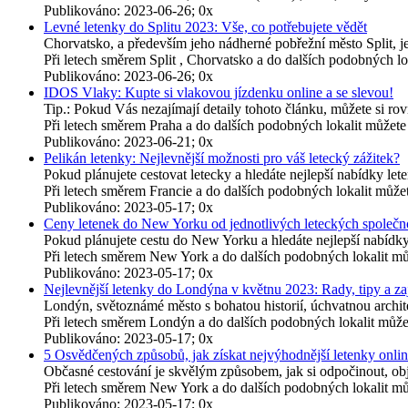
Publikováno: 2023-06-26; 0x
Levné letenky do Splitu 2023: Vše, co potřebujete vědět
Chorvatsko, a především jeho nádherné pobřežní město Split, je
Při letech směrem Split , Chorvatsko a do dalších podobných 
Publikováno: 2023-06-26; 0x
IDOS Vlaky: Kupte si vlakovou jízdenku online a se slevou!
Tip.: Pokud Vás nezajímají detaily tohoto článku, můžete si r
Při letech směrem Praha a do dalších podobných lokalit může
Publikováno: 2023-06-21; 0x
Pelikán letenky: Nejlevnější možnosti pro váš letecký zážitek?
Pokud plánujete cestovat letecky a hledáte nejlepší nabídky leten
Při letech směrem Francie a do dalších podobných lokalit mů
Publikováno: 2023-05-17; 0x
Ceny letenek do New Yorku od jednotlivých leteckých společno
Pokud plánujete cestu do New Yorku a hledáte nejlepší nabídk
Při letech směrem New York a do dalších podobných lokalit m
Publikováno: 2023-05-17; 0x
Nejlevnější letenky do Londýna v květnu 2023: Rady, tipy a za
Londýn, světoznámé město s bohatou historií, úchvatnou archit
Při letech směrem Londýn a do dalších podobných lokalit můž
Publikováno: 2023-05-17; 0x
5 Osvědčených způsobů, jak získat nejvýhodnější letenky onlin
Občasné cestování je skvělým způsobem, jak si odpočinout, obje
Při letech směrem New York a do dalších podobných lokalit m
Publikováno: 2023-05-17; 0x