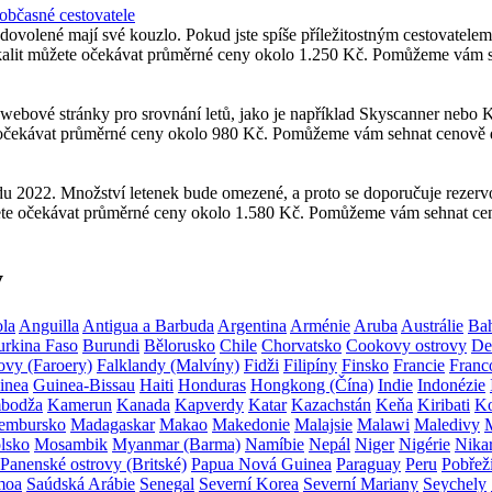
 občasné cestovatele
 dovolené mají své kouzlo. Pokud jste spíše příležitostným cestovatele
alit můžete očekávat průměrné ceny okolo 1.250 Kč. Pomůžeme vám se
t webové stránky pro srovnání letů, jako je například Skyscanner ne
e očekávat průměrné ceny okolo 980 Kč. Pomůžeme vám sehnat cenově d
padu 2022. Množství letenek bude omezené, a proto se doporučuje rezer
ete očekávat průměrné ceny okolo 1.580 Kč. Pomůžeme vám sehnat cen
y
la
Anguilla
Antigua a Barbuda
Argentina
Arménie
Aruba
Austrálie
Ba
urkina Faso
Burundi
Bělorusko
Chile
Chorvatsko
Cookovy ostrovy
De
ovy (Faroery)
Falklandy (Malvíny)
Fidži
Filipíny
Finsko
Francie
Franc
inea
Guinea-Bissau
Haiti
Honduras
Hongkong (Čína)
Indie
Indonézie
bodža
Kamerun
Kanada
Kapverdy
Katar
Kazachstán
Keňa
Kiribati
Ko
embursko
Madagaskar
Makao
Makedonie
Malajsie
Malawi
Maledivy
lsko
Mosambik
Myanmar (Barma)
Namíbie
Nepál
Niger
Nigérie
Nika
Panenské ostrovy (Britské)
Papua Nová Guinea
Paraguay
Peru
Pobřež
moa
Saúdská Arábie
Senegal
Severní Korea
Severní Mariany
Seychely