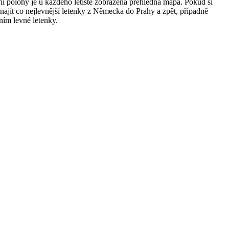
ění polohy je u každého letiště zobrazena přehledná mapa. Pokud si
t najít co nejlevnější letenky z Německa do Prahy a zpět, případně
ním levné letenky.