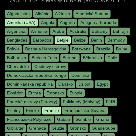
ZVOLTE STÁT A MRKNĚTE NA NEJVÝHODNĚJŠÍ LETY
Afghánistán
Albánie
Alžírsko
Americká Samoa
Amerika (USA)
Angola
Anguilla
Antigua a Barbuda
Argentina
Arménie
Aruba
Austrálie
Bahamy
Bahrajn
Bangladéš
Barbados
Belgie
Belize
Benin
Bermudy
Bolívie
Bosna a Hercegovina
Botswana
Brazílie
Brunej
Bulharsko
Burkina Faso
Burundi
Bělorusko
Chile
Chorvatsko
Cookovy ostrovy
Demokratická republika Kongo
Dominika
Dominikánská republika
Dánsko
Džibuti
Egypt
Ekvádor
Eritrea
Estonsko
Etiopie
Faerské ostrovy (Faroery)
Falklandy (Malvíny)
Fidži
Filipíny
Finsko
Francie
Francouzská Guyana
Francouzská Polynézie
Gabun
Gambie
Ghana
Gibraltar
Grenada
Gruzie
Grónsko
Guadeloupe