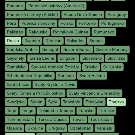
Panama
Panenské ostrovy (Americké)
Panenské ostrovy (Britské)
Papua Nová Guinea
Paraguay
Peru
Pobřeží slonoviny
Polsko
Portoriko
Portugalsko
Pákistán
Rakousko
Rovníková Guinea
Rumunsko
Rusko
Rwanda
Réunion
Salvador
Samoa
Saúdská Arábie
Senegal
Severní Korea
Severní Mariany
Seychely
Sierra Leone
Singapur
Slovensko
Slovinsko
Somálsko
Spojené Arabské Emiráty
Srbsko
Srí Lanka
Středoafrická Republika
Surinam
Svatá Helena
Svatá Lucie
Svatý Kryštof a Nevis
Svatý Tomáš a Princův ostrov
Svatý Vincenc a Grenadiny
Svazijsko
Súdán
Sýrie
Tanzánie
Tchajwan
Thajsko
Togo
Tonga
Trinidad a Tobago
Tunisko
Turecko
Turkmenistán
Turks a Caicos
Tuvalu
Tádžikistán
Uganda
Ukrajina
Uruguay
Uzbekistán
Vanuatu