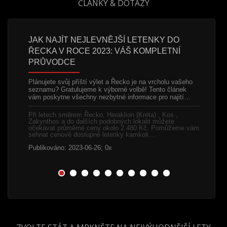
ČLÁNKY & DOTAZY
 A
JAK NAJÍT NEJLEVNĚJŠÍ LETENKY DO
LEVNÉ
ŘECKA V ROCE 2023: VÁŠ KOMPLETNÍ
POTŘE
PRŮVODCE
 začátku
Chorvats
 a proto
Split, je
Plánujete svůj příští výlet a Řecko je na vrcholu vašeho
mě toho…
Splitu s 
seznamu? Gratulujeme k výborné volbě! Tento článek
čemuž…
vám poskytne všechny nezbytné informace pro najití…
h lokalit
.
Při letec
Při letech směrem Řecko, Heraklion (Kréta) , Kos ,
y
podobnýc
Zakynthos a do dalších podobných lokalit můžete
1.250 Kč
očekávat průměrné ceny okolo 2.480 Kč. Pomůžeme vám
letenky k
sehnat cenově dostupné letenky kamkoli...
Publikov
Publikováno: 2023-06-26; 0x