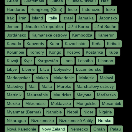
Guam
Guatemala
Guinea
Guinea-Bissau
Haiti
Honduras
Hongkong (Čína)
Indie
Indonézie
Irsko
Irák
Irán
Island
Itálie
Izrael
Jamajka
Japonsko
Jemen
Jihoafrická republika
Jižní Korea
Jižní Súdán
Jordánsko
Kajmanské ostrovy
Kambodža
Kamerun
Kanada
Kapverdy
Katar
Kazachstán
Keňa
Kiribati
Kolumbie
Komory
Kongo
Kosovo
Kostarika
Kuba
Kuvajt
Kypr
Kyrgyzstán
Laos
Lesotho
Libanon
Libye
Libérie
Litva
Lotyšsko
Lucembursko
Madagaskar
Makao
Makedonie
Malajsie
Malawi
Maledivy
Mali
Malta
Maroko
Marshallovy ostrovy
Martinik
Mauretánie
Mauricius
Mayotte
Maďarsko
Mexiko
Mikronésie
Moldavsko
Mongolsko
Mosambik
Myanmar (Barma)
Namíbie
Nepál
Niger
Nigérie
Nikaragua
Nizozemsko
Nizozemské Antily
Norsko
Nová Kaledonie
Nový Zéland
Německo
Omán
Palau