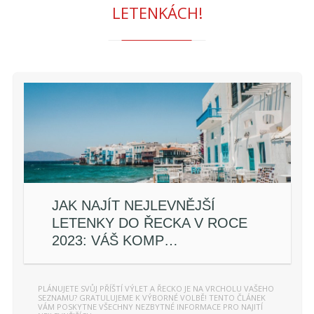
LETENKÁCH!
JAK NAJÍT NEJLEVNĚJŠÍ
LETENKY DO ŘECKA V ROCE
2023: VÁŠ KOMP…
PLÁNUJETE SVŮJ PŘÍŠTÍ VÝLET A ŘECKO JE NA VRCHOLU VAŠEHO
SEZNAMU? GRATULUJEME K VÝBORNÉ VOLBĚ! TENTO ČLÁNEK
VÁM POSKYTNE VŠECHNY NEZBYTNÉ INFORMACE PRO NAJITÍ