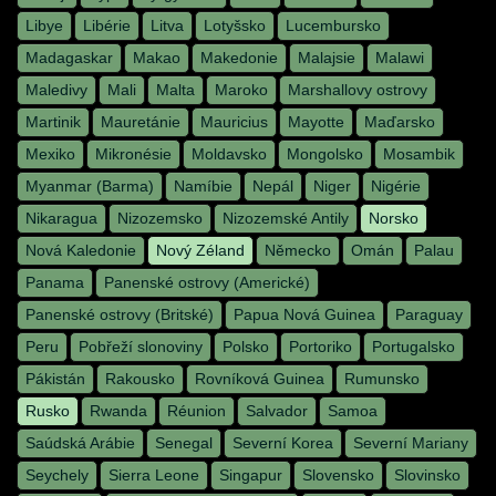
Libye
Libérie
Litva
Lotyšsko
Lucembursko
Madagaskar
Makao
Makedonie
Malajsie
Malawi
Maledivy
Mali
Malta
Maroko
Marshallovy ostrovy
Martinik
Mauretánie
Mauricius
Mayotte
Maďarsko
Mexiko
Mikronésie
Moldavsko
Mongolsko
Mosambik
Myanmar (Barma)
Namíbie
Nepál
Niger
Nigérie
Nikaragua
Nizozemsko
Nizozemské Antily
Norsko
Nová Kaledonie
Nový Zéland
Německo
Omán
Palau
Panama
Panenské ostrovy (Americké)
Panenské ostrovy (Britské)
Papua Nová Guinea
Paraguay
Peru
Pobřeží slonoviny
Polsko
Portoriko
Portugalsko
Pákistán
Rakousko
Rovníková Guinea
Rumunsko
Rusko
Rwanda
Réunion
Salvador
Samoa
Saúdská Arábie
Senegal
Severní Korea
Severní Mariany
Seychely
Sierra Leone
Singapur
Slovensko
Slovinsko