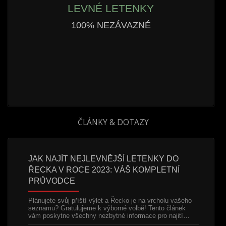
LEVNÉ LETENKY
100% NEZÁVAZNÉ
ČLÁNKY & DOTAZY
 A
JAK NAJÍT NEJLEVNĚJŠÍ LETENKY DO
LEVNÉ
ŘECKA V ROCE 2023: VÁŠ KOMPLETNÍ
POTŘE
PRŮVODCE
 začátku
Chorvats
 a proto
Split, je
Plánujete svůj příští výlet a Řecko je na vrcholu vašeho
mě toho…
Splitu s 
seznamu? Gratulujeme k výborné volbě! Tento článek
čemuž…
vám poskytne všechny nezbytné informace pro najití…
h lokalit