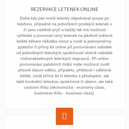
REZERVACE LETENEK ONLINE
Doba kdy jste mohli letenky objednávat pouze po
telefonu, případně na pobočkách prodejců letenek v
čr jsou naštěstí pryč a každý tak má možnost
vyhledat a porovnat ceny letenek na jakékoli světové
letiště během několika minut a zvolit si jednosměrný,
zpáteční či přímý let online při porovnávání nabídek
od jednotlivých leteckých společností včetně nabídek
nízkonákladových leteckých dopravců. Při online
porovnávání palubních lístků máte možnost zvolit
přesné datum odletu, přípaletu, příletové i odletové
letiště, zvolit přímý let či letenku s přestupem, ale
také konkrétní leteckou společnost či alianci, ale také
cestovní třídu (ekonomická - economy class,
businness třídu - business class).