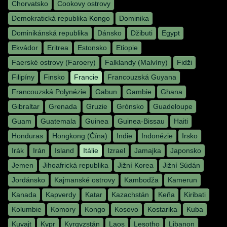
Chorvatsko
Cookovy ostrovy
Demokratická republika Kongo
Dominika
Dominikánská republika
Dánsko
Džibuti
Egypt
Ekvádor
Eritrea
Estonsko
Etiopie
Faerské ostrovy (Faroery)
Falklandy (Malvíny)
Fidži
Filipíny
Finsko
Francie
Francouzská Guyana
Francouzská Polynézie
Gabun
Gambie
Ghana
Gibraltar
Grenada
Gruzie
Grónsko
Guadeloupe
Guam
Guatemala
Guinea
Guinea-Bissau
Haiti
Honduras
Hongkong (Čína)
Indie
Indonézie
Irsko
Irák
Irán
Island
Itálie
Izrael
Jamajka
Japonsko
Jemen
Jihoafrická republika
Jižní Korea
Jižní Súdán
Jordánsko
Kajmanské ostrovy
Kambodža
Kamerun
Kanada
Kapverdy
Katar
Kazachstán
Keňa
Kiribati
Kolumbie
Komory
Kongo
Kosovo
Kostarika
Kuba
Kuvajt
Kypr
Kyrgyzstán
Laos
Lesotho
Libanon