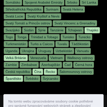
Somálsko
Spojené Arabské Emiráty
Srbsko
Srí Lanka
Středoafrická Republika
Surinam
Svatá Helena
Svatá Lucie
Svatý Kryštof a Nevis
Svatý Tomáš a Princův ostrov
Svatý Vincenc a Grenadiny
Svazijsko
Súdán
Sýrie
Tanzánie
Tchajwan
Thajsko
Togo
Tonga
Trinidad a Tobago
Tunisko
Turecko
Turkmenistán
Turks a Caicos
Tuvalu
Tádžikistán
Uganda
Ukrajina
Uruguay
Uzbekistán
Vanuatu
Velká Británie
Venezuela
Vietnam
Wallisovy ostrovy
Zambie
Zimbabwe
Ázerbajdžán
Čad
Černá hora
Česká republika
Čína
Řecko
Šalomounovy ostrovy
Španělsko
Švédsko
Švýcarsko
Na tomto webu zpracováváme soubory cookie potřebné
©
2018 ceskaletenka.cz
pro správné fungování webových stránek a zlepšování