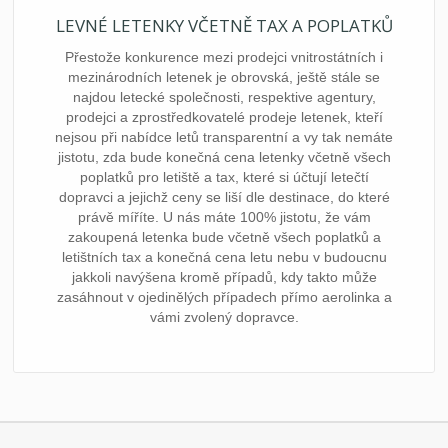
LEVNÉ LETENKY VČETNĚ TAX A POPLATKŮ
Přestože konkurence mezi prodejci vnitrostátních i
mezinárodních letenek je obrovská, ještě stále se
najdou letecké společnosti, respektive agentury,
prodejci a zprostředkovatelé prodeje letenek, kteří
nejsou při nabídce letů transparentní a vy tak nemáte
jistotu, zda bude konečná cena letenky včetně všech
poplatků pro letiště a tax, které si účtují letečtí
dopravci a jejichž ceny se liší dle destinace, do které
právě míříte. U nás máte 100% jistotu, že vám
zakoupená letenka bude včetně všech poplatků a
letištních tax a konečná cena letu nebu v budoucnu
jakkoli navýšena kromě případů, kdy takto může
zasáhnout v ojedinělých případech přímo aerolinka a
vámi zvolený dopravce.