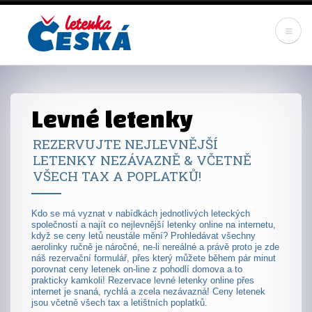
Skip
to
main
content
Levné letenky
REZERVUJTE NEJLEVNĚJŠÍ
LETENKY NEZÁVAZNĚ & VČETNĚ
VŠECH TAX A POPLATKŮ!
Kdo se má vyznat v nabídkách jednotlivých leteckých
společností a najít co nejlevnější letenky online na internetu,
když se ceny letů neustále mění? Prohledávat všechny
aerolinky ručně je náročné, ne-li nereálné a právě proto je zde
náš rezervační formulář, přes který můžete během pár minut
porovnat ceny letenek on-line z pohodlí domova a to
prakticky kamkoli! Rezervace levné letenky online přes
internet je snaná, rychlá a zcela nezávazná! Ceny letenek
jsou včetně všech tax a letištních poplatků.