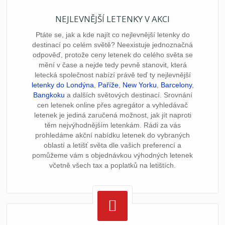
NEJLEVNĚJŠÍ LETENKY V AKCI
Ptáte se, jak a kde najít co nejlevnější letenky do
destinací po celém světě? Neexistuje jednoznačná
odpověď, protože ceny letenek do celého světa se
mění v čase a nejde tedy pevně stanovit, která
letecká společnost nabízí právě teď ty nejlevnější
letenky do Londýna
,
Paříže
,
New Yorku
,
Barcelony
,
Bangkoku
a dalších světových destinací. Srovnání
cen letenek online přes agregátor a vyhledávač
letenek je jediná zaručená možnost, jak jít naproti
těm nejvýhodnějším letenkám. Rádi za vás
prohledáme akční nabídku letenek do vybraných
oblastí a letišť světa dle vašich preferencí a
pomůžeme vám s objednávkou výhodných letenek
včetně všech tax a poplatků na letištích.