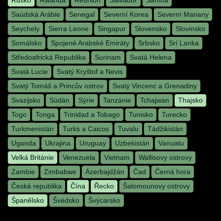
Rusko
Rwanda
Réunion
Salvador
Samoa
Saúdská Arábie
Senegal
Severní Korea
Severní Mariany
Seychely
Sierra Leone
Singapur
Slovensko
Slovinsko
Somálsko
Spojené Arabské Emiráty
Srbsko
Srí Lanka
Středoafrická Republika
Surinam
Svatá Helena
Svatá Lucie
Svatý Kryštof a Nevis
Svatý Tomáš a Princův ostrov
Svatý Vincenc a Grenadiny
Svazijsko
Súdán
Sýrie
Tanzánie
Tchajwan
Thajsko
Togo
Tonga
Trinidad a Tobago
Tunisko
Turecko
Turkmenistán
Turks a Caicos
Tuvalu
Tádžikistán
Uganda
Ukrajina
Uruguay
Uzbekistán
Vanuatu
Velká Británie
Venezuela
Vietnam
Wallisovy ostrovy
Zambie
Zimbabwe
Ázerbajdžán
Čad
Černá hora
Česká republika
Čína
Řecko
Šalomounovy ostrovy
Španělsko
Švédsko
Švýcarsko