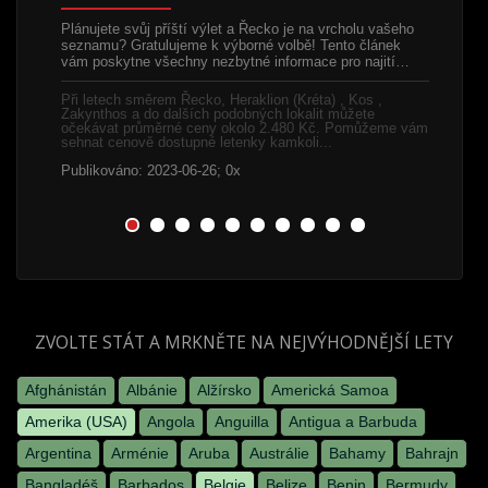
 začátku
Chorvats
 a proto
Split, je
Plánujete svůj příští výlet a Řecko je na vrcholu vašeho
mě toho…
Splitu s 
seznamu? Gratulujeme k výborné volbě! Tento článek
čemuž…
vám poskytne všechny nezbytné informace pro najití…
h lokalit
.
Při letec
Při letech směrem Řecko, Heraklion (Kréta) , Kos ,
y
podobnýc
Zakynthos a do dalších podobných lokalit můžete
1.250 Kč
očekávat průměrné ceny okolo 2.480 Kč. Pomůžeme vám
letenky k
sehnat cenově dostupné letenky kamkoli...
Publikov
Publikováno: 2023-06-26; 0x
ZVOLTE STÁT A MRKNĚTE NA NEJVÝHODNĚJŠÍ LETY
Afghánistán
Albánie
Alžírsko
Americká Samoa
Amerika (USA)
Angola
Anguilla
Antigua a Barbuda
Argentina
Arménie
Aruba
Austrálie
Bahamy
Bahrajn
Bangladéš
Barbados
Belgie
Belize
Benin
Bermudy