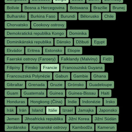
Bolívie
Bosna a Hercegovina
Botswana
Brazílie
Brunej
Bulharsko
Burkina Faso
Burundi
Bělorusko
Chile
Chorvatsko
Cookovy ostrovy
Demokratická republika Kongo
Dominika
Dominikánská republika
Dánsko
Džibuti
Egypt
Ekvádor
Eritrea
Estonsko
Etiopie
Faerské ostrovy (Faroery)
Falklandy (Malvíny)
Fidži
Filipíny
Finsko
Francie
Francouzská Guyana
Francouzská Polynézie
Gabun
Gambie
Ghana
Gibraltar
Grenada
Gruzie
Grónsko
Guadeloupe
Guam
Guatemala
Guinea
Guinea-Bissau
Haiti
Honduras
Hongkong (Čína)
Indie
Indonézie
Irsko
Irák
Irán
Island
Itálie
Izrael
Jamajka
Japonsko
Jemen
Jihoafrická republika
Jižní Korea
Jižní Súdán
Jordánsko
Kajmanské ostrovy
Kambodža
Kamerun