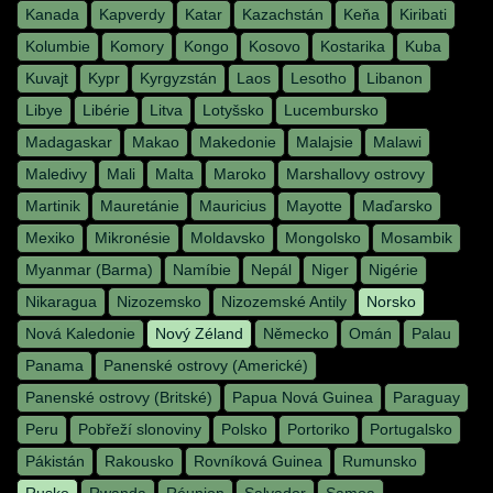
Kanada
Kapverdy
Katar
Kazachstán
Keňa
Kiribati
Kolumbie
Komory
Kongo
Kosovo
Kostarika
Kuba
Kuvajt
Kypr
Kyrgyzstán
Laos
Lesotho
Libanon
Libye
Libérie
Litva
Lotyšsko
Lucembursko
Madagaskar
Makao
Makedonie
Malajsie
Malawi
Maledivy
Mali
Malta
Maroko
Marshallovy ostrovy
Martinik
Mauretánie
Mauricius
Mayotte
Maďarsko
Mexiko
Mikronésie
Moldavsko
Mongolsko
Mosambik
Myanmar (Barma)
Namíbie
Nepál
Niger
Nigérie
Nikaragua
Nizozemsko
Nizozemské Antily
Norsko
Nová Kaledonie
Nový Zéland
Německo
Omán
Palau
Panama
Panenské ostrovy (Americké)
Panenské ostrovy (Britské)
Papua Nová Guinea
Paraguay
Peru
Pobřeží slonoviny
Polsko
Portoriko
Portugalsko
Pákistán
Rakousko
Rovníková Guinea
Rumunsko