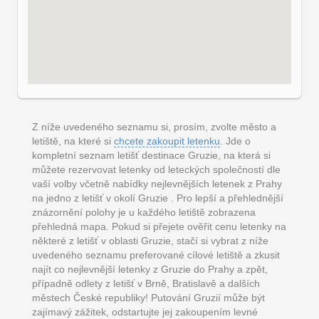
Z níže uvedeného seznamu si, prosím, zvolte město a
letiště, na které si
chcete zakoupit letenku
. Jde o
kompletní seznam letišť destinace Gruzie, na která si
můžete rezervovat letenky od leteckých společností dle
vaší volby včetně nabídky nejlevnějších letenek z Prahy
na jedno z letišť v okolí Gruzie . Pro lepší a přehlednější
znázornění polohy je u každého letiště zobrazena
přehledná mapa. Pokud si přejete ověřit cenu letenky na
některé z letišť v oblasti Gruzie, stačí si vybrat z níže
uvedeného seznamu preferované cílové letiště a zkusit
najít co nejlevnější letenky z Gruzie do Prahy a zpět,
případně odlety z letišť v Brně, Bratislavě a dalších
městech České republiky! Putování Gruzií může být
zajímavý zážitek, odstartujte jej zakoupením levné