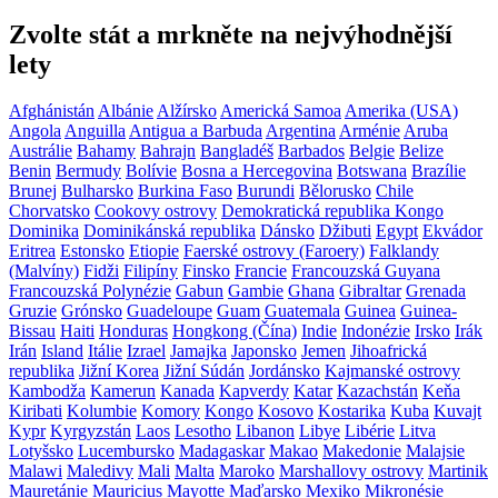
Zvolte stát a mrkněte na nejvýhodnější
lety
Afghánistán
Albánie
Alžírsko
Americká Samoa
Amerika (USA)
Angola
Anguilla
Antigua a Barbuda
Argentina
Arménie
Aruba
Austrálie
Bahamy
Bahrajn
Bangladéš
Barbados
Belgie
Belize
Benin
Bermudy
Bolívie
Bosna a Hercegovina
Botswana
Brazílie
Brunej
Bulharsko
Burkina Faso
Burundi
Bělorusko
Chile
Chorvatsko
Cookovy ostrovy
Demokratická republika Kongo
Dominika
Dominikánská republika
Dánsko
Džibuti
Egypt
Ekvádor
Eritrea
Estonsko
Etiopie
Faerské ostrovy (Faroery)
Falklandy
(Malvíny)
Fidži
Filipíny
Finsko
Francie
Francouzská Guyana
Francouzská Polynézie
Gabun
Gambie
Ghana
Gibraltar
Grenada
Gruzie
Grónsko
Guadeloupe
Guam
Guatemala
Guinea
Guinea-
Bissau
Haiti
Honduras
Hongkong (Čína)
Indie
Indonézie
Irsko
Irák
Irán
Island
Itálie
Izrael
Jamajka
Japonsko
Jemen
Jihoafrická
republika
Jižní Korea
Jižní Súdán
Jordánsko
Kajmanské ostrovy
Kambodža
Kamerun
Kanada
Kapverdy
Katar
Kazachstán
Keňa
Kiribati
Kolumbie
Komory
Kongo
Kosovo
Kostarika
Kuba
Kuvajt
Kypr
Kyrgyzstán
Laos
Lesotho
Libanon
Libye
Libérie
Litva
Lotyšsko
Lucembursko
Madagaskar
Makao
Makedonie
Malajsie
Malawi
Maledivy
Mali
Malta
Maroko
Marshallovy ostrovy
Martinik
Mauretánie
Mauricius
Mayotte
Maďarsko
Mexiko
Mikronésie