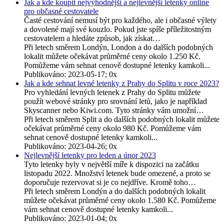
Jak a kde koupit nejvýhodnější a nejlevnější letenky online
pro občasné cestovatele
Časté cestování nemusí být pro každého, ale i občasné výlety
a dovolené mají své kouzlo. Pokud jste spíše příležitostným
cestovatelem a hledáte způsob, jak získat…
Při letech směrem Londýn, London a do dalších podobných
lokalit můžete očekávat průměrné ceny okolo 1.250 Kč.
Pomůžeme vám sehnat cenově dostupné letenky kamkoli...
Publikováno: 2023-05-17; 0x
Jak a kde sehnat levné letenky z Prahy do Splitu v roce 2023?
Pro vyhledání levných letenek z Prahy do Splitu můžete
použít webové stránky pro srovnání letů, jako je například
Skyscanner nebo Kiwi.com. Tyto stránky vám umožní…
Při letech směrem Split a do dalších podobných lokalit můžete
očekávat průměrné ceny okolo 980 Kč. Pomůžeme vám
sehnat cenově dostupné letenky kamkoli...
Publikováno: 2023-04-26; 0x
Nejlevnější letenky pro leden a únor 2023
Tyto letenky byly v největší míře k dispozici na začátku
listopadu 2022. Množství letenek bude omezené, a proto se
doporučuje rezervovat si je co nejdříve. Kromě toho…
Při letech směrem Londýn a do dalších podobných lokalit
můžete očekávat průměrné ceny okolo 1.580 Kč. Pomůžeme
vám sehnat cenově dostupné letenky kamkoli...
Publikováno: 2023-01-04; 0x