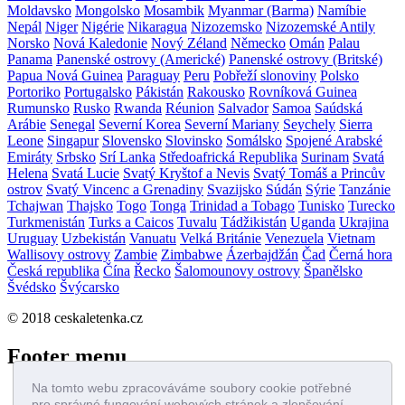
Moldavsko
Mongolsko
Mosambik
Myanmar (Barma)
Namíbie
Nepál
Niger
Nigérie
Nikaragua
Nizozemsko
Nizozemské Antily
Norsko
Nová Kaledonie
Nový Zéland
Německo
Omán
Palau
Panama
Panenské ostrovy (Americké)
Panenské ostrovy (Britské)
Papua Nová Guinea
Paraguay
Peru
Pobřeží slonoviny
Polsko
Portoriko
Portugalsko
Pákistán
Rakousko
Rovníková Guinea
Rumunsko
Rusko
Rwanda
Réunion
Salvador
Samoa
Saúdská
Arábie
Senegal
Severní Korea
Severní Mariany
Seychely
Sierra
Leone
Singapur
Slovensko
Slovinsko
Somálsko
Spojené Arabské
Emiráty
Srbsko
Srí Lanka
Středoafrická Republika
Surinam
Svatá
Helena
Svatá Lucie
Svatý Kryštof a Nevis
Svatý Tomáš a Princův
ostrov
Svatý Vincenc a Grenadiny
Svazijsko
Súdán
Sýrie
Tanzánie
Tchajwan
Thajsko
Togo
Tonga
Trinidad a Tobago
Tunisko
Turecko
Turkmenistán
Turks a Caicos
Tuvalu
Tádžikistán
Uganda
Ukrajina
Uruguay
Uzbekistán
Vanuatu
Velká Británie
Venezuela
Vietnam
Wallisovy ostrovy
Zambie
Zimbabwe
Ázerbajdžán
Čad
Černá hora
Česká republika
Čína
Řecko
Šalomounovy ostrovy
Španělsko
Švédsko
Švýcarsko
©
2018 ceskaletenka.cz
Footer menu
Na tomto webu zpracováváme soubory cookie potřebné
Home
pro správné fungování webových stránek a zlepšování