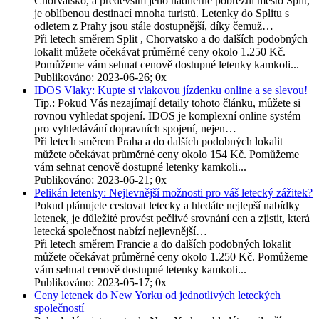
Chorvatsko, a především jeho nádherné pobřežní město Split,
je oblíbenou destinací mnoha turistů. Letenky do Splitu s
odletem z Prahy jsou stále dostupnější, díky čemuž…
Při letech směrem Split , Chorvatsko a do dalších podobných
lokalit můžete očekávat průměrné ceny okolo 1.250 Kč.
Pomůžeme vám sehnat cenově dostupné letenky kamkoli...
Publikováno: 2023-06-26; 0x
IDOS Vlaky: Kupte si vlakovou jízdenku online a se slevou!
Tip.: Pokud Vás nezajímají detaily tohoto článku, můžete si
rovnou vyhledat spojení. IDOS je komplexní online systém
pro vyhledávání dopravních spojení, nejen…
Při letech směrem Praha a do dalších podobných lokalit
můžete očekávat průměrné ceny okolo 154 Kč. Pomůžeme
vám sehnat cenově dostupné letenky kamkoli...
Publikováno: 2023-06-21; 0x
Pelikán letenky: Nejlevnější možnosti pro váš letecký zážitek?
Pokud plánujete cestovat letecky a hledáte nejlepší nabídky
letenek, je důležité provést pečlivé srovnání cen a zjistit, která
letecká společnost nabízí nejlevnější…
Při letech směrem Francie a do dalších podobných lokalit
můžete očekávat průměrné ceny okolo 1.250 Kč. Pomůžeme
vám sehnat cenově dostupné letenky kamkoli...
Publikováno: 2023-05-17; 0x
Ceny letenek do New Yorku od jednotlivých leteckých
společností