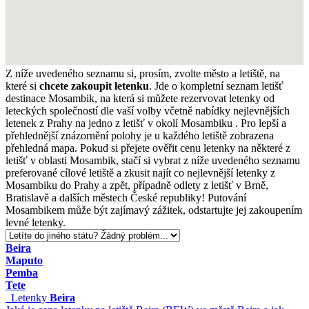
Z níže uvedeného seznamu si, prosím, zvolte město a letiště, na
které si
chcete zakoupit letenku
. Jde o kompletní seznam letišť
destinace Mosambik, na která si můžete rezervovat letenky od
leteckých společností dle vaší volby včetně nabídky nejlevnějších
letenek z Prahy na jedno z letišť v okolí Mosambiku . Pro lepší a
přehlednější znázornění polohy je u každého letiště zobrazena
přehledná mapa. Pokud si přejete ověřit cenu letenky na některé z
letišť v oblasti Mosambik, stačí si vybrat z níže uvedeného seznamu
preferované cílové letiště a zkusit najít co nejlevnější letenky z
Mosambiku do Prahy a zpět, případně odlety z letišť v Brně,
Bratislavě a dalších městech České republiky! Putování
Mosambikem může být zajímavý zážitek, odstartujte jej zakoupením
levné letenky.
Beira
Maputo
Pemba
Tete
Letenky
Beira