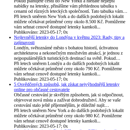
Pokud plánujete cestu do New Yorku a hledáte nejlepší
nabídky na letenky, přinášíme vám přehlednou tabulku s
cenami od různých leteckých společností. Tato tabulka vám…
Při letech směrem New York a do dalších podobných lokalit
můžete očekávat průměrné ceny okolo 8.500 Kč. Pomůžeme
vám sehnat cenově dostupné letenky kamkoli...
Publikováno: 2023-05-17; 0x
Nejlevnější letenky do Londýna v květnu 2023: Rady, tipy a
zajímavosti
Londýn, světoznámé město s bohatou historií, úchvatnou
architekturou a nekonečným množstvím atrakcí, je jednou z
nejpopulárnějších turistických destinací na světě. Pokud…
Při letech směrem Londýn a do dalších podobných lokalit
můžete očekávat průměrné ceny okolo 790 Kč. Pomůžeme
vám sehnat cenově dostupné letenky kamkoli...
Publikováno: 2023-05-17; 0x
5 Osvědčených způsobů, jak získat nejvýhodnější letenky
online pro občasné cestovatele
Občasné cestování je skvělým způsobem, jak si odpočinout,
objevovat nová místa a zažívat dobrodružství. Aby se vaše
cestování stalo ještě příjemnějším, je důležité najít…
Při letech směrem New York a do dalších podobných lokalit
můžete očekávat průměrné ceny okolo 980 Kč. Pomůžeme
vám sehnat cenově dostupné letenky kamkoli...
Publikováno: 2023-05-17; 0x