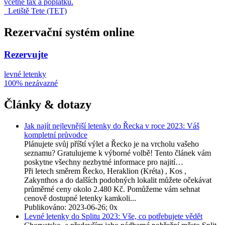
včetně tax a poplatků.
Letiště Tete (TET)
Rezervační systém online
Rezervujte
levné letenky
100% nezávazné
Články & dotazy
Jak najít nejlevnější letenky do Řecka v roce 2023: Váš
kompletní průvodce
Plánujete svůj příští výlet a Řecko je na vrcholu vašeho
seznamu? Gratulujeme k výborné volbě! Tento článek vám
poskytne všechny nezbytné informace pro najití…
Při letech směrem Řecko, Heraklion (Kréta) , Kos ,
Zakynthos a do dalších podobných lokalit můžete očekávat
průměrné ceny okolo 2.480 Kč. Pomůžeme vám sehnat
cenově dostupné letenky kamkoli...
Publikováno: 2023-06-26; 0x
Levné letenky do Splitu 2023: Vše, co potřebujete vědět