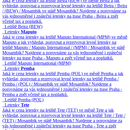
Jaká je cena letenky na letiště Beira (BEW) ve městě Beira a jak
vyhledat, porovnat a rezervovat levné letenky na letiště Beira / Beira
/ (BEW) / Mosambik ve státě Mosambik? Najdeme a porovnáme za
vás jednosměrné i zpáteční letenky na trase Praha - Beira a zpět
včetně tax a poplatků.
Letiště Beira (BEW)
Letenky
Maputo
Jaká je cena letenky na letiště Maputo International (MPM) ve městě
Maputo a jak vyhledat, porovnat a rezervovat levné letenky na
letiště Maputo / Maputo International / (MPM) / Mosambik ve státě
Mosambik? Najdeme a porovnáme za vás jednosměrné i zpáteční
letenky na trase Praha - Maputo a zpět včetně tax a poplatků.
Letiště Maputo International (MPM)
Letenky
Pemba
Jaká je cena letenky na letiště Pemba (POL) ve městě Pemba a jak
vyhledat, porovnat a rezervovat levné letenky na letiště Pemba /
Pemba / (POL) / Mosambik ve státě Mosambik? Najdeme a
porovnáme za vás jednosměrné i zpáteční letenky na trase Praha -
Pemba a zpět včetně tax a poplatků.
Letiště Pemba (POL)
Letenky
Tete
Jaká je cena letenky na letiště Tete (TET) ve městě Tete a jak
vyhledat, porovnat a rezervovat levné letenky na letiště Tete / Tete /
(TET) / Mosambik ve státě Mosambik? Najdeme a porovnáme za
vás jednosměrné i zpáteční letenky na trase Praha - Tete a zpět