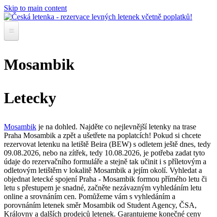
Skip to main content
Rezervace letenky
Mosambik
Akční letenky
Letecky
Mosambik
je na dohled. Najděte co nejlevnější letenky na trase
Praha Mosambik a zpět a ušetřete na poplatcích! Pokud si chcete
rezervovat letenku na letiště Beira (BEW) s odletem ještě dnes, tedy
09.08.2026, nebo na zítřek, tedy 10.08.2026, je potřeba zadat tyto
údaje do rezervačního formuláře a stejně tak učinit i s příletovým a
odletovým letištěm v lokalitě Mosambik a jejím okolí. Vyhledat a
objednat letecké spojení Praha - Mosambik formou přímého letu či
letu s přestupem je snadné, začněte nezávazným vyhledáním letu
online a srovnáním cen. Pomůžeme vám s vyhledáním a
porovnáním letenek směr Mosambik od Student Agency, ČSA,
Královny a dalších prodejců letenek. Garantujeme konečné ceny