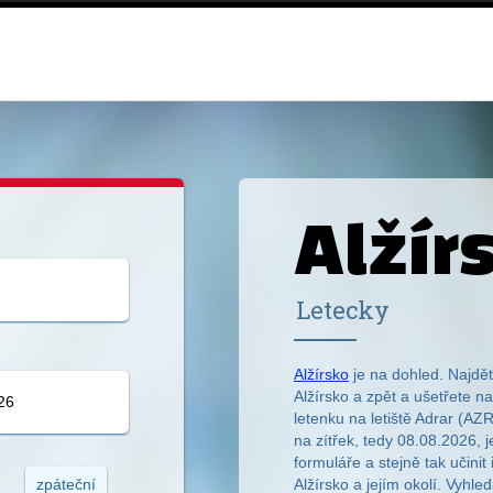
Alžír
Letecky
Alžírsko
je na dohled. Najdět
Alžírsko a zpět a ušetřete n
letenku na letiště Adrar (AZ
na zítřek, tedy 08.08.2026, 
formuláře a stejně tak učinit 
zpáteční
Alžírsko a jejím okolí. Vyhle