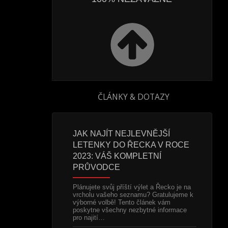
ČLÁNKY & DOTAZY
Í LETENKY PRO
JAK NAJÍT NEJLEVNĚJŠÍ
LEVNÉ 
OR 2023
LETENKY DO ŘECKA V ROCE
2023: 
2023: VÁŠ KOMPLETNÍ
VĚDĚT
 v největší míře k
PRŮVODCE
tku listopadu 2022.
Chorvatsk
 bude omezené, a proto
pobřežní m
Plánujete svůj příští výlet a Řecko je na
ervovat si je co
destinací 
vrcholu vašeho seznamu? Gratulujeme k
 toho…
Splitu s o
výborné volbě! Tento článek vám
dostupněj
poskytne všechny nezbytné informace
m Londýn a do dalších
pro najití…
t můžete očekávat
Při letech
olo 1.580 Kč.