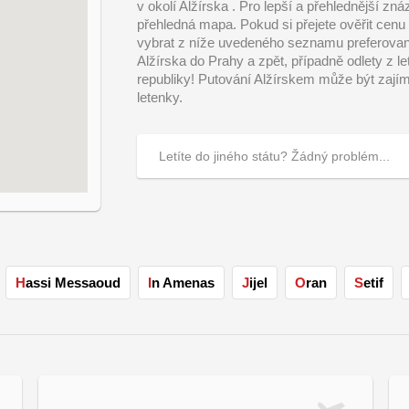
v okolí Alžírska . Pro lepší a přehlednější zn
přehledná mapa. Pokud si přejete ověřit cenu le
vybrat z níže uvedeného seznamu preferované c
Alžírska do Prahy a zpět, případně odlety z l
republiky! Putování Alžírskem může být zajím
letenky.
Hassi Messaoud
In Amenas
Jijel
Oran
Setif