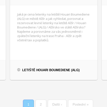
Jaká je cena letenky na letiště Houari Boumediene
(ALG) ve městě Alžír a jak vyhledat, porovnat a
rezervovat levné letenky na letiště Alžír / Houari
Boumediene / (ALG) / Alžírsko ve státě Alžírsko?
Najdeme a porovnáme za vás jednosměrné i
zpáteční letenky na trase Praha - Alžír a zpět
včetně tax a poplatků.
LETIŠTĚ HOUARI BOUMEDIENE (ALG)
Current
1
Page
2
Next
Další ›
Last
Poslední »