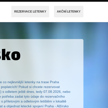
REZERVACE LETENKY
AKČNÍ LETENKY
sko
e co nejlevnější letenky na trase Praha
a poplatcích! Pokud si chcete rezervovat
R) s odletem ještě dnes, tedy 07.08.2026, nebo
je potřeba zadat tyto údaje do rezervačního
i s příletovým a odletovým letištěm v lokalitě
dat a objednat letecké spojení Praha - Alžírsko