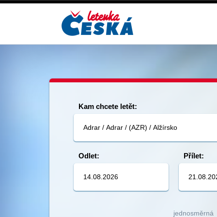
Skip
to
main
content
Kam chcete letět:
Odlet:
Přílet:
jednosměrná