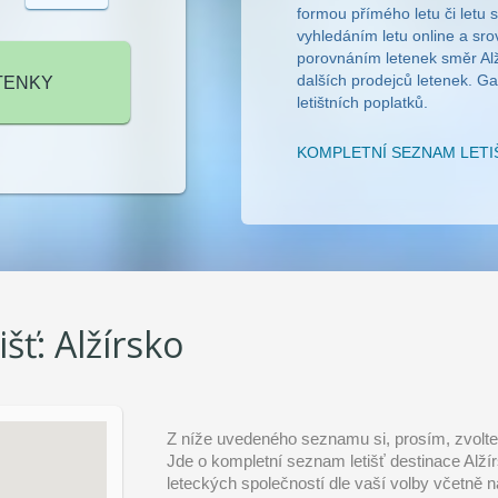
formou přímého letu či letu
vyhledáním letu online a s
porovnáním letenek směr Alž
dalších prodejců letenek. G
letištních poplatků.
KOMPLETNÍ SEZNAM LET
išť:
Alžírsko
Z níže uvedeného seznamu si, prosím, zvolte 
Jde o kompletní seznam letišť destinace Alžír
leteckých společností dle vaší volby včetně n