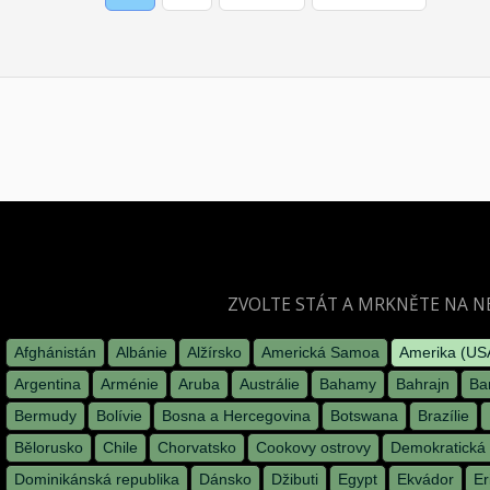
page
page
page
ZVOLTE STÁT A MRKNĚTE NA N
Afghánistán
Albánie
Alžírsko
Americká Samoa
Amerika (US
Argentina
Arménie
Aruba
Austrálie
Bahamy
Bahrajn
Ba
Bermudy
Bolívie
Bosna a Hercegovina
Botswana
Brazílie
Bělorusko
Chile
Chorvatsko
Cookovy ostrovy
Demokratická 
Dominikánská republika
Dánsko
Džibuti
Egypt
Ekvádor
Er