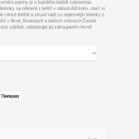
ázornění polohy je u každého letiště zobrazena
tenky na některé z letišť v oblasti Alžírsko, stačí si
ílové letiště a zkusit najít co nejlevnější letenky z
etišť v Brně, Bratislavě a dalších městech České
avý zážitek, odstartujte jej zakoupením levné
Tlemcen