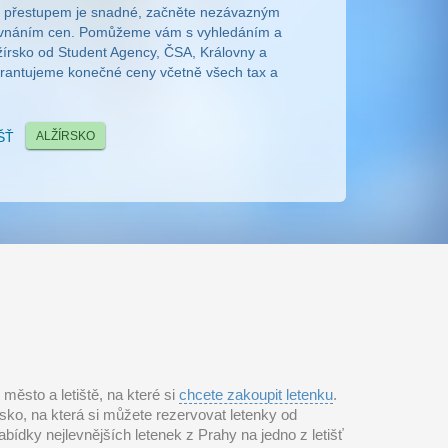
 s přestupem je snadné, začněte nezávazným
rovnáním cen. Pomůžeme vám s vyhledáním a
írsko od Student Agency, ČSA, Královny a
arantujeme konečné ceny včetně všech tax a
IŠŤ
ALŽÍRSKO
město a letiště, na které si
chcete zakoupit letenku
.
sko, na která si můžete rezervovat letenky od
abídky nejlevnějších letenek z Prahy na jedno z letišť