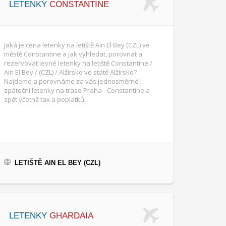
LETENKY
CONSTANTINE
Jaká je cena letenky na letiště Ain El Bey (CZL) ve
městě Constantine a jak vyhledat, porovnat a
rezervovat levné letenky na letiště Constantine /
Ain El Bey / (CZL) / Alžírsko ve státě Alžírsko?
Najdeme a porovnáme za vás jednosměrné i
zpáteční letenky na trase Praha - Constantine a
zpět včetně tax a poplatků.
LETIŠTĚ AIN EL BEY (CZL)
LETENKY
GHARDAIA