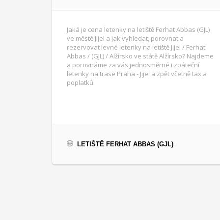
Jaká je cena letenky na letiště Ferhat Abbas (GJL)
ve městě Jijel a jak vyhledat, porovnat a
rezervovat levné letenky na letiště Jijel / Ferhat
Abbas / (GJL) / Alžírsko ve státě Alžírsko? Najdeme
a porovnáme za vás jednosměrné i zpáteční
letenky na trase Praha - Jijel a zpět včetně tax a
poplatků.
LETIŠTĚ FERHAT ABBAS (GJL)
Pagination