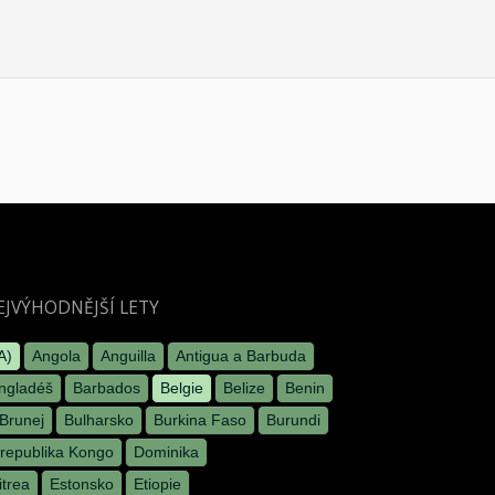
EJVÝHODNĚJŠÍ LETY
A)
Angola
Anguilla
Antigua a Barbuda
ngladéš
Barbados
Belgie
Belize
Benin
Brunej
Bulharsko
Burkina Faso
Burundi
republika Kongo
Dominika
itrea
Estonsko
Etiopie