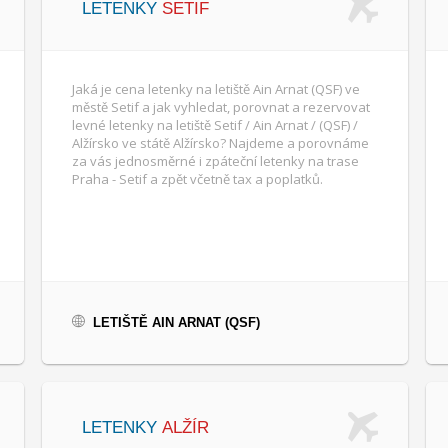
LETENKY
SETIF
Jaká je cena letenky na letiště Ain Arnat (QSF) ve
městě Setif a jak vyhledat, porovnat a rezervovat
levné letenky na letiště Setif / Ain Arnat / (QSF) /
Alžírsko ve státě Alžírsko? Najdeme a porovnáme
za vás jednosměrné i zpáteční letenky na trase
Praha - Setif a zpět včetně tax a poplatků.
LETIŠTĚ AIN ARNAT (QSF)
LETENKY
ALŽÍR