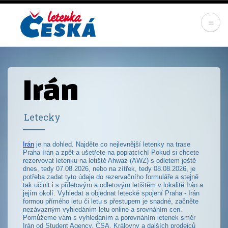
Skip
to
main
content
Irán
Letecky
Irán
je na dohled. Najděte co nejlevnější letenky na trase
Praha Irán a zpět a ušetřete na poplatcích! Pokud si chcete
rezervovat letenku na letiště Ahwaz (AWZ) s odletem ještě
dnes, tedy 07.08.2026, nebo na zítřek, tedy 08.08.2026, je
potřeba zadat tyto údaje do rezervačního formuláře a stejně
tak učinit i s příletovým a odletovým letištěm v lokalitě Irán a
jejím okolí. Vyhledat a objednat letecké spojení Praha - Irán
formou přímého letu či letu s přestupem je snadné, začněte
nezávazným vyhledáním letu online a srovnáním cen.
Pomůžeme vám s vyhledáním a porovnáním letenek směr
Irán od Student Agency, ČSA, Královny a dalších prodejců