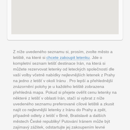
Z níže uvedeného seznamu si, prosím, zvolte město a
letiště, na které si
chcete zakoupit letenku
. Jde o
kompletní seznam letišť destinace Irán, na která si
můžete rezervovat letenky od leteckých společností dle
vaší volby včetně nabídky nejlevnějších letenek z Prahy
na jedno z letišť v okolí Iránu . Pro lepší a přehlednější
znázornění polohy je u každého letiště zobrazena
přehledná mapa. Pokud si přejete ověřit cenu letenky na
některé z letišť v oblasti Irán, stačí si vybrat z níže
uvedeného seznamu preferované cílové letiště a zkusit
najít co nejlevnější letenky z Iránu do Prahy a zpět,
případně odlety z letišť v Brně, Bratislavě a dalších
městech České republiky! Putování Iránem může být
zajímavý zážitek, odstartujte jej zakoupením levné