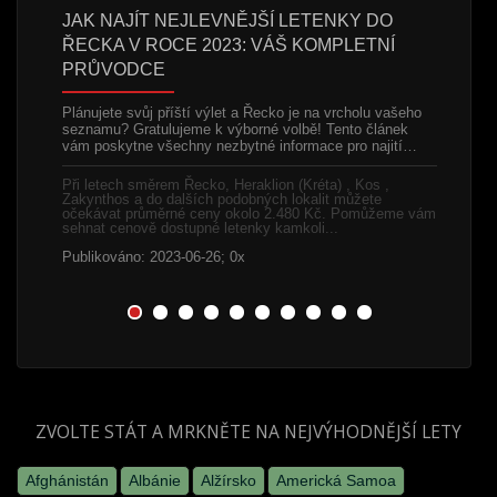
 A
JAK NAJÍT NEJLEVNĚJŠÍ LETENKY DO
LEVNÉ
ŘECKA V ROCE 2023: VÁŠ KOMPLETNÍ
POTŘE
PRŮVODCE
 začátku
Chorvats
 a proto
Split, je
Plánujete svůj příští výlet a Řecko je na vrcholu vašeho
mě toho…
Splitu s 
seznamu? Gratulujeme k výborné volbě! Tento článek
čemuž…
vám poskytne všechny nezbytné informace pro najití…
h lokalit
.
Při letec
Při letech směrem Řecko, Heraklion (Kréta) , Kos ,
y
podobnýc
Zakynthos a do dalších podobných lokalit můžete
1.250 Kč
očekávat průměrné ceny okolo 2.480 Kč. Pomůžeme vám
letenky k
sehnat cenově dostupné letenky kamkoli...
Publikov
Publikováno: 2023-06-26; 0x
ZVOLTE STÁT A MRKNĚTE NA NEJVÝHODNĚJŠÍ LETY
Afghánistán
Albánie
Alžírsko
Americká Samoa