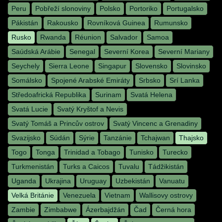
Peru
Pobřeží slonoviny
Polsko
Portoriko
Portugalsko
Pákistán
Rakousko
Rovníková Guinea
Rumunsko
Rusko
Rwanda
Réunion
Salvador
Samoa
Saúdská Arábie
Senegal
Severní Korea
Severní Mariany
Seychely
Sierra Leone
Singapur
Slovensko
Slovinsko
Somálsko
Spojené Arabské Emiráty
Srbsko
Srí Lanka
Středoafrická Republika
Surinam
Svatá Helena
Svatá Lucie
Svatý Kryštof a Nevis
Svatý Tomáš a Princův ostrov
Svatý Vincenc a Grenadiny
Svazijsko
Súdán
Sýrie
Tanzánie
Tchajwan
Thajsko
Togo
Tonga
Trinidad a Tobago
Tunisko
Turecko
Turkmenistán
Turks a Caicos
Tuvalu
Tádžikistán
Uganda
Ukrajina
Uruguay
Uzbekistán
Vanuatu
Velká Británie
Venezuela
Vietnam
Wallisovy ostrovy
Zambie
Zimbabwe
Ázerbajdžán
Čad
Černá hora