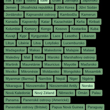
Irák
Irán
Island
Itálie
Izrael
Jamajka
Japonsko
Jemen
Jihoafrická republika
Jižní Korea
Jižní Súdán
Jordánsko
Kajmanské ostrovy
Kambodža
Kamerun
Kanada
Kapverdy
Katar
Kazachstán
Keňa
Kiribati
Kolumbie
Komory
Kongo
Kosovo
Kostarika
Kuba
Kuvajt
Kypr
Kyrgyzstán
Laos
Lesotho
Libanon
Libye
Libérie
Litva
Lotyšsko
Lucembursko
Madagaskar
Makao
Makedonie
Malajsie
Malawi
Maledivy
Mali
Malta
Maroko
Marshallovy ostrovy
Martinik
Mauretánie
Mauricius
Mayotte
Maďarsko
Mexiko
Mikronésie
Moldavsko
Mongolsko
Mosambik
Myanmar (Barma)
Namíbie
Nepál
Niger
Nigérie
Nikaragua
Nizozemsko
Nizozemské Antily
Norsko
Nová Kaledonie
Nový Zéland
Německo
Omán
Palau
Panama
Panenské ostrovy (Americké)
Panenské ostrovy (Britské)
Papua Nová Guinea
Paraguay