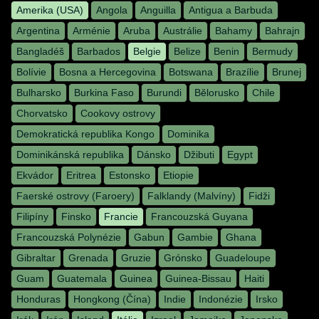
Amerika (USA)
Angola
Anguilla
Antigua a Barbuda
Argentina
Arménie
Aruba
Austrálie
Bahamy
Bahrajn
Bangladéš
Barbados
Belgie
Belize
Benin
Bermudy
Bolívie
Bosna a Hercegovina
Botswana
Brazílie
Brunej
Bulharsko
Burkina Faso
Burundi
Bělorusko
Chile
Chorvatsko
Cookovy ostrovy
Demokratická republika Kongo
Dominika
Dominikánská republika
Dánsko
Džibuti
Egypt
Ekvádor
Eritrea
Estonsko
Etiopie
Faerské ostrovy (Faroery)
Falklandy (Malvíny)
Fidži
Filipíny
Finsko
Francie
Francouzská Guyana
Francouzská Polynézie
Gabun
Gambie
Ghana
Gibraltar
Grenada
Gruzie
Grónsko
Guadeloupe
Guam
Guatemala
Guinea
Guinea-Bissau
Haiti
Honduras
Hongkong (Čína)
Indie
Indonézie
Irsko