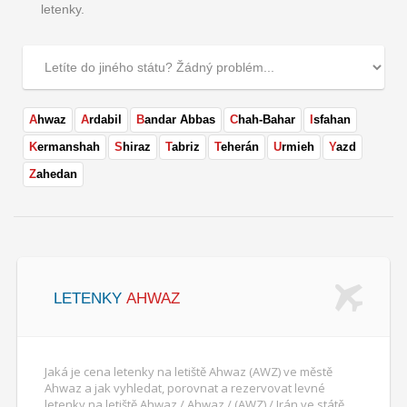
letenky.
Ahwaz
Ardabil
Bandar Abbas
Chah-Bahar
Isfahan
Kermanshah
Shiraz
Tabriz
Teherán
Urmieh
Yazd
Zahedan
LETENKY
AHWAZ
Jaká je cena letenky na letiště Ahwaz (AWZ) ve městě
Ahwaz a jak vyhledat, porovnat a rezervovat levné
letenky na letiště Ahwaz / Ahwaz / (AWZ) / Irán ve státě