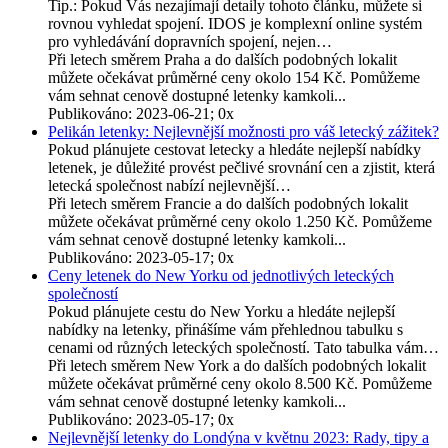
Tip.: Pokud Vás nezajímají detaily tohoto článku, můžete si
rovnou vyhledat spojení. IDOS je komplexní online systém
pro vyhledávání dopravních spojení, nejen…
Při letech směrem Praha a do dalších podobných lokalit
můžete očekávat průměrné ceny okolo 154 Kč. Pomůžeme
vám sehnat cenově dostupné letenky kamkoli...
Publikováno: 2023-06-21; 0x
Pelikán letenky: Nejlevnější možnosti pro váš letecký zážitek?
Pokud plánujete cestovat letecky a hledáte nejlepší nabídky
letenek, je důležité provést pečlivé srovnání cen a zjistit, která
letecká společnost nabízí nejlevnější…
Při letech směrem Francie a do dalších podobných lokalit
můžete očekávat průměrné ceny okolo 1.250 Kč. Pomůžeme
vám sehnat cenově dostupné letenky kamkoli...
Publikováno: 2023-05-17; 0x
Ceny letenek do New Yorku od jednotlivých leteckých
společností
Pokud plánujete cestu do New Yorku a hledáte nejlepší
nabídky na letenky, přinášíme vám přehlednou tabulku s
cenami od různých leteckých společností. Tato tabulka vám…
Při letech směrem New York a do dalších podobných lokalit
můžete očekávat průměrné ceny okolo 8.500 Kč. Pomůžeme
vám sehnat cenově dostupné letenky kamkoli...
Publikováno: 2023-05-17; 0x
Nejlevnější letenky do Londýna v květnu 2023: Rady, tipy a