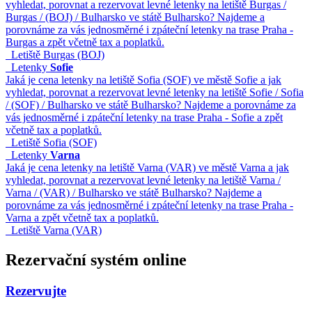
vyhledat, porovnat a rezervovat levné letenky na letiště Burgas /
Burgas / (BOJ) / Bulharsko ve státě Bulharsko? Najdeme a
porovnáme za vás jednosměrné i zpáteční letenky na trase Praha -
Burgas a zpět včetně tax a poplatků.
Letiště Burgas (BOJ)
Letenky
Sofie
Jaká je cena letenky na letiště Sofia (SOF) ve městě Sofie a jak
vyhledat, porovnat a rezervovat levné letenky na letiště Sofie / Sofia
/ (SOF) / Bulharsko ve státě Bulharsko? Najdeme a porovnáme za
vás jednosměrné i zpáteční letenky na trase Praha - Sofie a zpět
včetně tax a poplatků.
Letiště Sofia (SOF)
Letenky
Varna
Jaká je cena letenky na letiště Varna (VAR) ve městě Varna a jak
vyhledat, porovnat a rezervovat levné letenky na letiště Varna /
Varna / (VAR) / Bulharsko ve státě Bulharsko? Najdeme a
porovnáme za vás jednosměrné i zpáteční letenky na trase Praha -
Varna a zpět včetně tax a poplatků.
Letiště Varna (VAR)
Rezervační systém online
Rezervujte