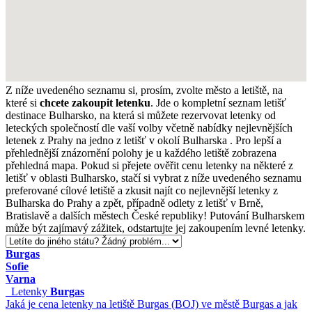
Z níže uvedeného seznamu si, prosím, zvolte město a letiště, na
které si
chcete zakoupit letenku
. Jde o kompletní seznam letišť
destinace Bulharsko, na která si můžete rezervovat letenky od
leteckých společností dle vaší volby včetně nabídky nejlevnějších
letenek z Prahy na jedno z letišť v okolí Bulharska . Pro lepší a
přehlednější znázornění polohy je u každého letiště zobrazena
přehledná mapa. Pokud si přejete ověřit cenu letenky na některé z
letišť v oblasti Bulharsko, stačí si vybrat z níže uvedeného seznamu
preferované cílové letiště a zkusit najít co nejlevnější letenky z
Bulharska do Prahy a zpět, případně odlety z letišť v Brně,
Bratislavě a dalších městech České republiky! Putování Bulharskem
může být zajímavý zážitek, odstartujte jej zakoupením levné letenky.
Burgas
Sofie
Varna
Letenky
Burgas
Jaká je cena letenky na letiště Burgas (BOJ) ve městě Burgas a jak