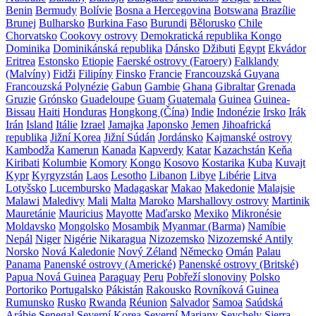
Benin
Bermudy
Bolívie
Bosna a Hercegovina
Botswana
Brazílie
Brunej
Bulharsko
Burkina Faso
Burundi
Bělorusko
Chile
Chorvatsko
Cookovy ostrovy
Demokratická republika Kongo
Dominika
Dominikánská republika
Dánsko
Džibuti
Egypt
Ekvádor
Eritrea
Estonsko
Etiopie
Faerské ostrovy (Faroery)
Falklandy
(Malvíny)
Fidži
Filipíny
Finsko
Francie
Francouzská Guyana
Francouzská Polynézie
Gabun
Gambie
Ghana
Gibraltar
Grenada
Gruzie
Grónsko
Guadeloupe
Guam
Guatemala
Guinea
Guinea-
Bissau
Haiti
Honduras
Hongkong (Čína)
Indie
Indonézie
Irsko
Irák
Irán
Island
Itálie
Izrael
Jamajka
Japonsko
Jemen
Jihoafrická
republika
Jižní Korea
Jižní Súdán
Jordánsko
Kajmanské ostrovy
Kambodža
Kamerun
Kanada
Kapverdy
Katar
Kazachstán
Keňa
Kiribati
Kolumbie
Komory
Kongo
Kosovo
Kostarika
Kuba
Kuvajt
Kypr
Kyrgyzstán
Laos
Lesotho
Libanon
Libye
Libérie
Litva
Lotyšsko
Lucembursko
Madagaskar
Makao
Makedonie
Malajsie
Malawi
Maledivy
Mali
Malta
Maroko
Marshallovy ostrovy
Martinik
Mauretánie
Mauricius
Mayotte
Maďarsko
Mexiko
Mikronésie
Moldavsko
Mongolsko
Mosambik
Myanmar (Barma)
Namíbie
Nepál
Niger
Nigérie
Nikaragua
Nizozemsko
Nizozemské Antily
Norsko
Nová Kaledonie
Nový Zéland
Německo
Omán
Palau
Panama
Panenské ostrovy (Americké)
Panenské ostrovy (Britské)
Papua Nová Guinea
Paraguay
Peru
Pobřeží slonoviny
Polsko
Portoriko
Portugalsko
Pákistán
Rakousko
Rovníková Guinea
Rumunsko
Rusko
Rwanda
Réunion
Salvador
Samoa
Saúdská
Arábie
Senegal
Severní Korea
Severní Mariany
Seychely
Sierra