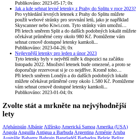
Publikováno: 2023-05-17; 0x
Jak a kde sehnat levné letenky z Prahy do Splitu v roce 2023?
Pro vyhledání levných letenek z Prahy do Splitu můžete
použít webové stránky pro srovnání letů, jako je například
Skyscanner nebo Kiwi.com. Tyto stránky vám umožní…
Při letech směrem Split a do dalších podobných lokalit můžete
očekávat průměrné ceny okolo 980 Kč. Pomůžeme vám
sehnat cenově dostupné letenky kamkoli...
Publikováno: 2023-04-26; 0x
Nejlevnější letenky pro leden a únor 2023
Tyto letenky byly v největší míře k dispozici na začátku
listopadu 2022. Množství letenek bude omezené, a proto se
doporučuje rezervovat si je co nejdříve. Kromě toho…
Při letech směrem Londýn a do dalších podobných lokalit
můžete očekávat průměrné ceny okolo 1.580 Kč. Pomůžeme
vám sehnat cenově dostupné letenky kamkoli...
Publikováno: 2023-01-04; 0x
Zvolte stát a mrkněte na nejvýhodnější
lety
Afghánistán
Albánie
Alžírsko
Americká Samoa
Amerika (USA)
Angola
Anguilla
Antigua a Barbuda
Argentina
Arménie
Aruba
Austrálie
Bahamy
Bahrajn
Bangladéš
Barbados
Belgie
Belize