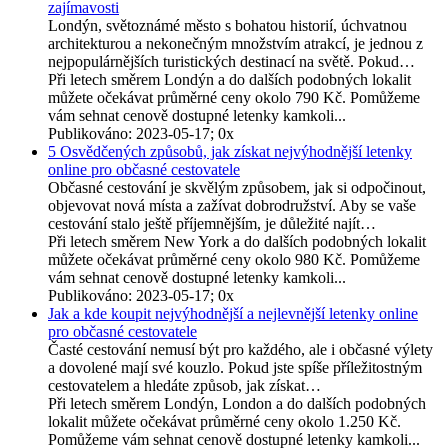
zajímavosti
Londýn, světoznámé město s bohatou historií, úchvatnou
architekturou a nekonečným množstvím atrakcí, je jednou z
nejpopulárnějších turistických destinací na světě. Pokud…
Při letech směrem Londýn a do dalších podobných lokalit
můžete očekávat průměrné ceny okolo 790 Kč. Pomůžeme
vám sehnat cenově dostupné letenky kamkoli...
Publikováno: 2023-05-17; 0x
5 Osvědčených způsobů, jak získat nejvýhodnější letenky
online pro občasné cestovatele
Občasné cestování je skvělým způsobem, jak si odpočinout,
objevovat nová místa a zažívat dobrodružství. Aby se vaše
cestování stalo ještě příjemnějším, je důležité najít…
Při letech směrem New York a do dalších podobných lokalit
můžete očekávat průměrné ceny okolo 980 Kč. Pomůžeme
vám sehnat cenově dostupné letenky kamkoli...
Publikováno: 2023-05-17; 0x
Jak a kde koupit nejvýhodnější a nejlevnější letenky online
pro občasné cestovatele
Časté cestování nemusí být pro každého, ale i občasné výlety
a dovolené mají své kouzlo. Pokud jste spíše příležitostným
cestovatelem a hledáte způsob, jak získat…
Při letech směrem Londýn, London a do dalších podobných
lokalit můžete očekávat průměrné ceny okolo 1.250 Kč.
Pomůžeme vám sehnat cenově dostupné letenky kamkoli...