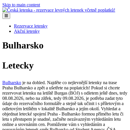
Skip to main content
Rezervace letenky
Akční letenky
Bulharsko
Letecky
Bulharsko
je na dohled. Najděte co nejlevnější letenky na trase
Praha Bulharsko a zpět a ušetřete na poplatcích! Pokud si chcete
rezervovat letenku na letiště Burgas (BOJ) s odletem ještě dnes, tedy
08.08.2026, nebo na zítřek, tedy 09.08.2026, je potřeba zadat tyto
údaje do rezervačního formuláře a stejně tak učinit i s příletovým a
odletovým letištěm v lokalitě Bulharsko a jejím okolí. Vyhledat a
objednat letecké spojení Praha - Bulharsko formou přímého letu či
letu s přestupem je snadné, začněte nezávazným vyhledáním letu
online a srovnáním cen. Pomůžeme vám s vyhledáním a
porovnáním letenek směr Bulharsko od Student Agency, ČSA,