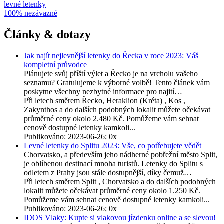
levné letenky
100% nezávazné
Články & dotazy
Jak najít nejlevnější letenky do Řecka v roce 2023: Váš
kompletní průvodce
Plánujete svůj příští výlet a Řecko je na vrcholu vašeho
seznamu? Gratulujeme k výborné volbě! Tento článek vám
poskytne všechny nezbytné informace pro najití…
Při letech směrem Řecko, Heraklion (Kréta) , Kos ,
Zakynthos a do dalších podobných lokalit můžete očekávat
průměrné ceny okolo 2.480 Kč. Pomůžeme vám sehnat
cenově dostupné letenky kamkoli...
Publikováno: 2023-06-26; 0x
Levné letenky do Splitu 2023: Vše, co potřebujete vědět
Chorvatsko, a především jeho nádherné pobřežní město Split,
je oblíbenou destinací mnoha turistů. Letenky do Splitu s
odletem z Prahy jsou stále dostupnější, díky čemuž…
Při letech směrem Split , Chorvatsko a do dalších podobných
lokalit můžete očekávat průměrné ceny okolo 1.250 Kč.
Pomůžeme vám sehnat cenově dostupné letenky kamkoli...
Publikováno: 2023-06-26; 0x
IDOS Vlaky: Kupte si vlakovou jízdenku online a se slevou!