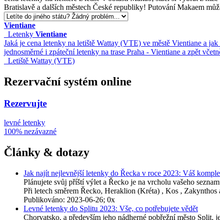
Bratislavě a dalších městech České republiky! Putování Makaem může 
Vientiane
Letenky
Vientiane
Jaká je cena letenky na letiště Wattay (VTE) ve městě Vientiane a ja
jednosměrné i zpáteční letenky na trase Praha - Vientiane a zpět včetn
Letiště Wattay (VTE)
Rezervační systém online
Rezervujte
levné letenky
100% nezávazné
Články & dotazy
Jak najít nejlevnější letenky do Řecka v roce 2023: Váš kompl
Plánujete svůj příští výlet a Řecko je na vrcholu vašeho sez
Při letech směrem Řecko, Heraklion (Kréta) , Kos , Zakyntho
Publikováno: 2023-06-26; 0x
Levné letenky do Splitu 2023: Vše, co potřebujete vědět
Chorvatsko, a především jeho nádherné pobřežní město Split, je