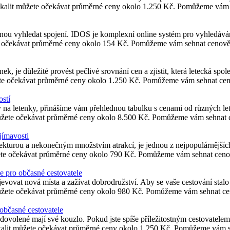
lokalit můžete očekávat průměrné ceny okolo 1.250 Kč. Pomůžeme vám 
ovnou vyhledat spojení. IDOS je komplexní online systém pro vyhledáv
te očekávat průměrné ceny okolo 154 Kč. Pomůžeme vám sehnat cenově 
ek, je důležité provést pečlivé srovnání cen a zjistit, která letecká spo
žete očekávat průměrné ceny okolo 1.250 Kč. Pomůžeme vám sehnat cen
stí
y na letenky, přinášíme vám přehlednou tabulku s cenami od různých l
ůžete očekávat průměrné ceny okolo 8.500 Kč. Pomůžeme vám sehnat c
jímavosti
ekturou a nekonečným množstvím atrakcí, je jednou z nejpopulárnějšíc
ete očekávat průměrné ceny okolo 790 Kč. Pomůžeme vám sehnat cenov
e pro občasné cestovatele
vovat nová místa a zažívat dobrodružství. Aby se vaše cestování stalo j
ůžete očekávat průměrné ceny okolo 980 Kč. Pomůžeme vám sehnat cen
 občasné cestovatele
 dovolené mají své kouzlo. Pokud jste spíše příležitostným cestovatele
alit můžete očekávat průměrné ceny okolo 1.250 Kč. Pomůžeme vám se