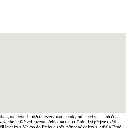
akao, na která si můžete rezervovat letenky od leteckých společností
 každého letiště zobrazena přehledná mapa. Pokud si přejete ověřit
ější letenky z Makaa do Prahy a zpět, případně odlety z letišť v Brně,