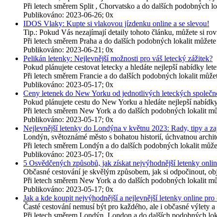
Při letech směrem Split , Chorvatsko a do dalších podobných 
Publikováno: 2023-06-26; 0x
IDOS Vlaky: Kupte si vlakovou jízdenku online a se slevou!
Tip.: Pokud Vás nezajímají detaily tohoto článku, můžete si r
Při letech směrem Praha a do dalších podobných lokalit může
Publikováno: 2023-06-21; 0x
Pelikán letenky: Nejlevnější možnosti pro váš letecký zážitek?
Pokud plánujete cestovat letecky a hledáte nejlepší nabídky leten
Při letech směrem Francie a do dalších podobných lokalit mů
Publikováno: 2023-05-17; 0x
Ceny letenek do New Yorku od jednotlivých leteckých společno
Pokud plánujete cestu do New Yorku a hledáte nejlepší nabídk
Při letech směrem New York a do dalších podobných lokalit m
Publikováno: 2023-05-17; 0x
Nejlevnější letenky do Londýna v květnu 2023: Rady, tipy a za
Londýn, světoznámé město s bohatou historií, úchvatnou archit
Při letech směrem Londýn a do dalších podobných lokalit můž
Publikováno: 2023-05-17; 0x
5 Osvědčených způsobů, jak získat nejvýhodnější letenky onlin
Občasné cestování je skvělým způsobem, jak si odpočinout, obje
Při letech směrem New York a do dalších podobných lokalit m
Publikováno: 2023-05-17; 0x
Jak a kde koupit nejvýhodnější a nejlevnější letenky online pro
Časté cestování nemusí být pro každého, ale i občasné výlety a
Při letech směrem Londýn, London a do dalších podobných lok