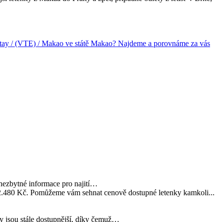
 Wattay / (VTE) / Makao ve státě Makao? Najdeme a porovnáme za vás
nezbytné informace pro najití…
 2.480 Kč. Pomůžeme vám sehnat cenově dostupné letenky kamkoli...
hy jsou stále dostupnější, díky čemuž…