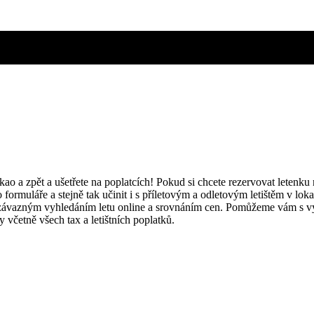
kao a zpět a ušetřete na poplatcích! Pokud si chcete rezervovat letenku
 formuláře a stejně tak učinit i s příletovým a odletovým letištěm v lok
 nezávazným vyhledáním letu online a srovnáním cen. Pomůžeme vám s 
včetně všech tax a letištních poplatků.