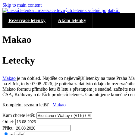
Skip to main content
Rezervace letenky
Akční letenky
Makao
Letecky
Makao
je na dohled. Najděte co nejlevnější letenky na trase Praha Ma
na zítřek, tedy 07.08.2026, je potřeba zadat tyto údaje do rezervačního
Makao formou přímého letu či letu s přestupem je snadné, začněte
ČSA, Královny a dalších prodejců letenek. Garantujeme konečné ceny 
Kompletní seznam letišť
Makao
Kam chcete letět:
Odlet:
Přílet:
zpáteční