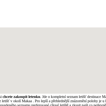
si
chcete zakoupit letenku
. Jde o kompletní seznam letišť destinace M
 letišť v okolí Makaa . Pro lepší a přehlednější znázornění polohy je u
e uvedeného seznamu preferované cílové letiště a zkusit najít co nejlevn