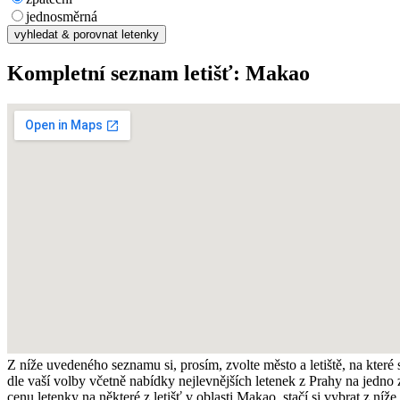
jednosměrná
Kompletní seznam letišť:
Makao
Z níže uvedeného seznamu si, prosím, zvolte město a letiště, na které 
dle vaší volby včetně nabídky nejlevnějších letenek z Prahy na jedno z
cenu letenky na některé z letišť v oblasti Makao, stačí si vybrat z níž