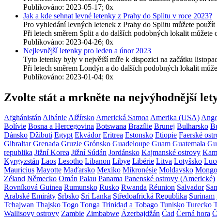
Publikováno: 2023-05-17; 0x
Jak a kde sehnat levné letenky z Prahy do Splitu v roce 2023?
Pro vyhledání levných letenek z Prahy do Splitu můžete použí
Při letech směrem Split a do dalších podobných lokalit můžet
Publikováno: 2023-04-26; 0x
Nejlevnější letenky pro leden a únor 2023
Tyto letenky byly v největší míře k dispozici na začátku listo
Při letech směrem Londýn a do dalších podobných lokalit můž
Publikováno: 2023-01-04; 0x
Zvolte stát a mrkněte na nejvýhodnější let
Afghánistán
Albánie
Alžírsko
Americká Samoa
Amerika (USA)
Ango
Bolívie
Bosna a Hercegovina
Botswana
Brazílie
Brunej
Bulharsko
B
Dánsko
Džibuti
Egypt
Ekvádor
Eritrea
Estonsko
Etiopie
Faerské ostr
Gibraltar
Grenada
Gruzie
Grónsko
Guadeloupe
Guam
Guatemala
Gu
republika
Jižní Korea
Jižní Súdán
Jordánsko
Kajmanské ostrovy
Kam
Kyrgyzstán
Laos
Lesotho
Libanon
Libye
Libérie
Litva
Lotyšsko
Luc
Mauricius
Mayotte
Maďarsko
Mexiko
Mikronésie
Moldavsko
Mongo
Zéland
Německo
Omán
Palau
Panama
Panenské ostrovy (Americké)
Rovníková Guinea
Rumunsko
Rusko
Rwanda
Réunion
Salvador
Sa
Arabské Emiráty
Srbsko
Srí Lanka
Středoafrická Republika
Surinam
Tchajwan
Thajsko
Togo
Tonga
Trinidad a Tobago
Tunisko
Turecko
Wallisovy ostrovy
Zambie
Zimbabwe
Ázerbajdžán
Čad
Černá hora
Č