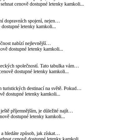
sehnat cenově dostupné letenky kamkoli...
ání dopravních spojení, nejen…
dostupné letenky kamkoli...
lečnost nabízí nejlevnější…
ově dostupné letenky kamkoli...
eteckých společností. Tato tabulka vám…
enově dostupné letenky kamkoli...
h turistických destinací na světě. Pokud…
ě dostupné letenky kamkoli...
eště příjemnějším, je důležité najít…
ově dostupné letenky kamkoli...
m a hledáte způsob, jak získat…
hnat cenově dostupné letenky kamkoli...