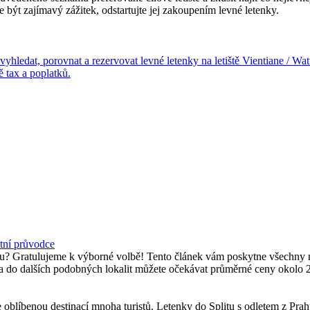
být zajímavý zážitek, odstartujte jej zakoupením levné letenky.
k vyhledat, porovnat a rezervovat levné letenky na letiště Vientiane /
ě tax a poplatků.
etní průvodce
namu? Gratulujeme k výborné volbě! Tento článek vám poskytne všechny 
s a do dalších podobných lokalit můžete očekávat průměrné ceny okolo
 oblíbenou destinací mnoha turistů. Letenky do Splitu s odletem z Pra