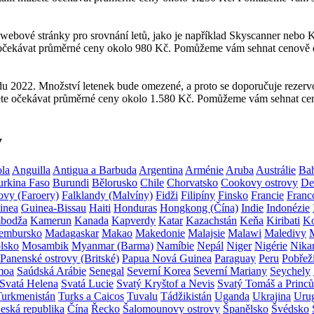
t webové stránky pro srovnání letů, jako je například Skyscanner ne
e očekávat průměrné ceny okolo 980 Kč. Pomůžeme vám sehnat cenově d
padu 2022. Množství letenek bude omezené, a proto se doporučuje rezer
ete očekávat průměrné ceny okolo 1.580 Kč. Pomůžeme vám sehnat cen
y
la
Anguilla
Antigua a Barbuda
Argentina
Arménie
Aruba
Austrálie
Ba
urkina Faso
Burundi
Bělorusko
Chile
Chorvatsko
Cookovy ostrovy
De
ovy (Faroery)
Falklandy (Malvíny)
Fidži
Filipíny
Finsko
Francie
Franc
inea
Guinea-Bissau
Haiti
Honduras
Hongkong (Čína)
Indie
Indonézie
bodža
Kamerun
Kanada
Kapverdy
Katar
Kazachstán
Keňa
Kiribati
Ko
embursko
Madagaskar
Makao
Makedonie
Malajsie
Malawi
Maledivy
lsko
Mosambik
Myanmar (Barma)
Namíbie
Nepál
Niger
Nigérie
Nika
Panenské ostrovy (Britské)
Papua Nová Guinea
Paraguay
Peru
Pobřež
moa
Saúdská Arábie
Senegal
Severní Korea
Severní Mariany
Seychely
Svatá Helena
Svatá Lucie
Svatý Kryštof a Nevis
Svatý Tomáš a Princů
Turkmenistán
Turks a Caicos
Tuvalu
Tádžikistán
Uganda
Ukrajina
Uru
eská republika
Čína
Řecko
Šalomounovy ostrovy
Španělsko
Švédsko