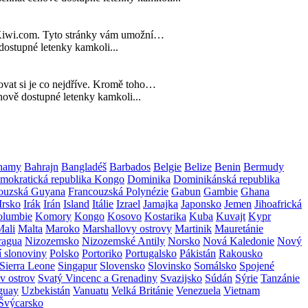
bo Kiwi.com. Tyto stránky vám umožní…
ostupné letenky kamkoli...
vovat si je co nejdříve. Kromě toho…
ově dostupné letenky kamkoli...
hamy
Bahrajn
Bangladéš
Barbados
Belgie
Belize
Benin
Bermudy
mokratická republika Kongo
Dominika
Dominikánská republika
ouzská Guyana
Francouzská Polynézie
Gabun
Gambie
Ghana
Irsko
Irák
Irán
Island
Itálie
Izrael
Jamajka
Japonsko
Jemen
Jihoafrická
lumbie
Komory
Kongo
Kosovo
Kostarika
Kuba
Kuvajt
Kypr
Mali
Malta
Maroko
Marshallovy ostrovy
Martinik
Mauretánie
ragua
Nizozemsko
Nizozemské Antily
Norsko
Nová Kaledonie
Nový
í slonoviny
Polsko
Portoriko
Portugalsko
Pákistán
Rakousko
Sierra Leone
Singapur
Slovensko
Slovinsko
Somálsko
Spojené
v ostrov
Svatý Vincenc a Grenadiny
Svazijsko
Súdán
Sýrie
Tanzánie
guay
Uzbekistán
Vanuatu
Velká Británie
Venezuela
Vietnam
Švýcarsko